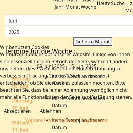
Heute
Suche
z
Jahr
Monat
Woche
Mo
Gehe zu Monat
Wir benutzen Cookies
Termine für die Woche :
Wir nutzen Cookies auf unserer Website. Einige von ihnen
sind essenziell für den Betrieb der Seite, während andere
09. Juni 2025 - 15. Juni 2025
uns helfen, diese Website und die Nutzererfahrung zu
verbessern (Tracking Cookies). Sie können selbst
Keine Events an diesem
Montag
entscheiden, ob Sie die Cookies zulassen möchten. Bitte
Datum
09. Juni
beachten Sie, dass bei einer Ablehnung womöglich nicht
mehr alle Funktionalitäten der Seite zur Verfügung stehen.
Keine Events an diesem
Dienstag
Datum
10. Juni
Akzeptieren
Ablehnen
Weitere Informationen
Keine Events an diesem
|
Impressum
Mittwoch
Datum
11. Juni