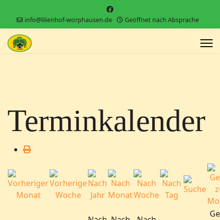
info@lilienhof-worphausen.de
Geöffnet nach Absprache
Terminkalender
Ge
Nach
Nach
Nach