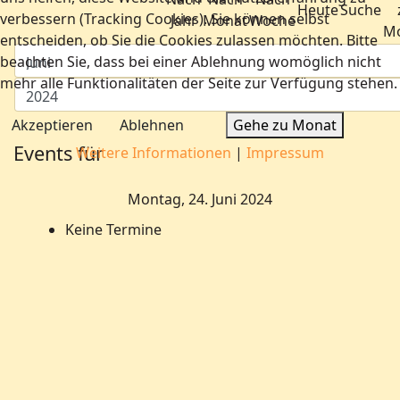
Heute
Suche
verbessern (Tracking Cookies). Sie können selbst
Jahr
Monat
Woche
M
entscheiden, ob Sie die Cookies zulassen möchten. Bitte
beachten Sie, dass bei einer Ablehnung womöglich nicht
mehr alle Funktionalitäten der Seite zur Verfügung stehen.
Akzeptieren
Ablehnen
Gehe zu Monat
Events für
Weitere Informationen
|
Impressum
Montag, 24. Juni 2024
Keine Termine