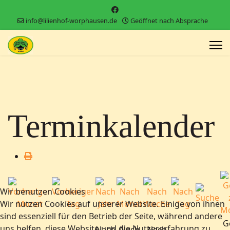
info@lilienhof-worphausen.de
Geöffnet nach Absprache
Terminkalender
Wir benutzen Cookies
Wir nutzen Cookies auf unserer Website. Einige von ihnen
sind essenziell für den Betrieb der Seite, während andere
G
uns helfen, diese Website und die Nutzererfahrung zu
Nach
Nach
Nach